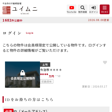
今治市の不動産情報
Youtube
物件検索
ログイン
MENU
1682
2026.08.08更新
件公開中
ログイン
Login
こちらの物件は会員様限定で公開している物件です。ログインす
ると物件の詳細情報がご覧いただけます。
土地
今治市＊＊＊＊
****
万円
**坪
区画図有
更新日：2026.03.27
IDをお持ちの方はこちら
ID（メールアドレス）
必須