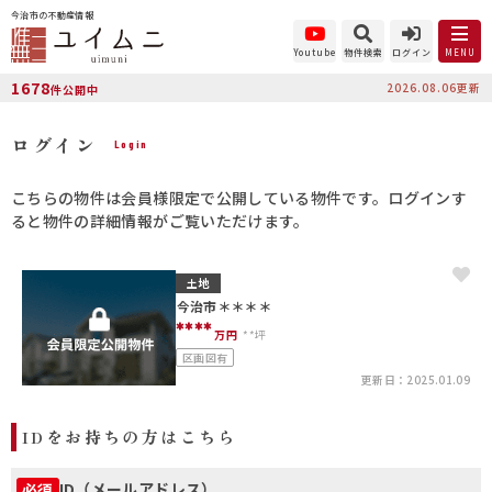
今治市の不動産情報
Youtube
物件検索
ログイン
MENU
1678
2026.08.06更新
件公開中
ログイン
Login
こちらの物件は会員様限定で公開している物件です。ログインす
ると物件の詳細情報がご覧いただけます。
土地
今治市＊＊＊＊
****
万円
**坪
区画図有
更新日：2025.01.09
IDをお持ちの方はこちら
ID（メールアドレス）
必須