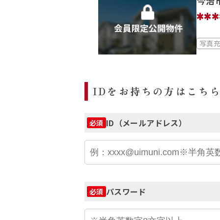
今治
***
写真
IDをお持ちの方はこち
ID（メールアドレス）
必須
パスワード
必須