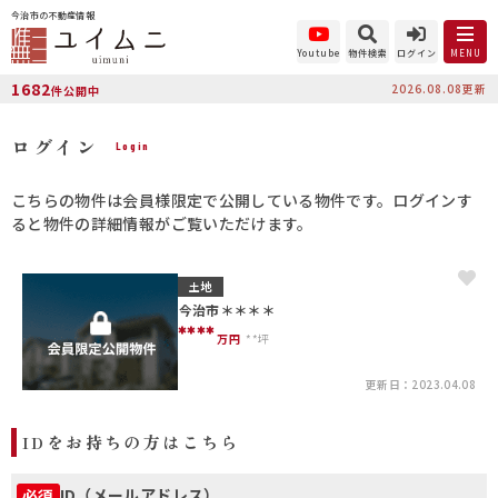
今治市の不動産情報
Youtube
物件検索
ログイン
MENU
1682
2026.08.08更新
件公開中
ログイン
Login
こちらの物件は会員様限定で公開している物件です。ログインす
ると物件の詳細情報がご覧いただけます。
土地
今治市＊＊＊＊
****
万円
**坪
更新日：2023.04.08
IDをお持ちの方はこちら
ID（メールアドレス）
必須