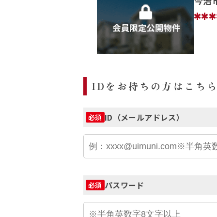
今治
***
IDをお持ちの方はこち
ID（メールアドレス）
必須
パスワード
必須