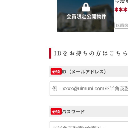
今治
***
区画
IDをお持ちの方はこち
ID（メールアドレス）
必須
パスワード
必須