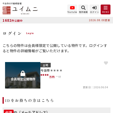
今治市の不動産情報
Youtube
物件検索
ログイン
MENU
1682
2026.08.08更新
件公開中
ログイン
Login
こちらの物件は会員様限定で公開している物件です。ログインす
ると物件の詳細情報がご覧いただけます。
土地
今治市＊＊＊＊
****
万円
**坪
更新日：2026.06.04
IDをお持ちの方はこちら
ID（メールアドレス）
必須