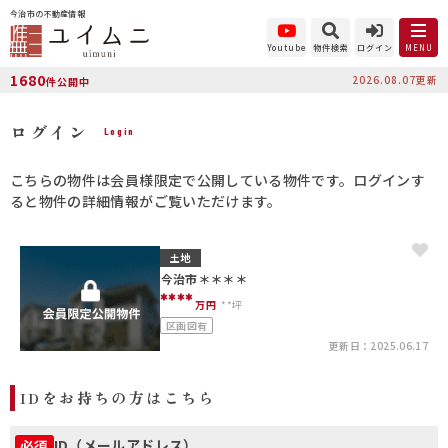
今治市の不動産情報
Youtube
物件検索
ログイン
MENU
1680
2026.08.07更新
件公開中
ログイン
Login
こちらの物件は会員様限定で公開している物件です。ログインす
ると物件の詳細情報がご覧いただけます。
土地
今治市＊＊＊＊
****
万円
**坪
区画図有
更新日：2025.06.17
IDをお持ちの方はこちら
ID（メールアドレス）
必須