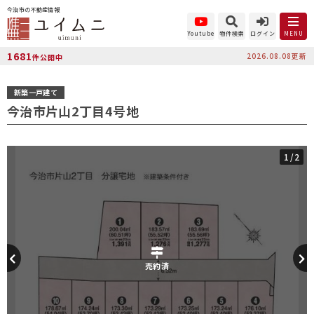
今治市の不動産情報
Youtube
物件検索
ログイン
MENU
1681
2026.08.08更新
件公開中
新築一戸建て
今治市片山2丁目4号地
1
/2
売約済