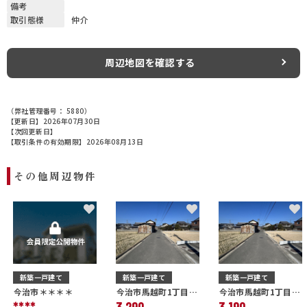
備考
取引態様
仲介
周辺地図を確認する
（弊社管理番号： 5880）
【更新日】2026年07月30日
【次回更新日】
【取引条件の有効期限】2026年08月13日
その他周辺物件
新築一戸建て
新築一戸建て
新築一戸建て
今治市＊＊＊＊
今治市馬越町1丁目C
今治市馬越町1丁目B
号棟
号棟