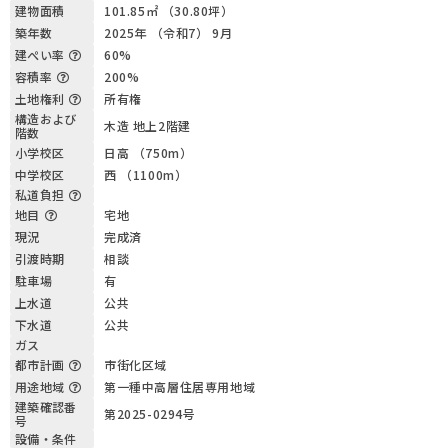
建物面積
101.85㎡ （30.80坪）
築年数
2025年 （令和7） 9月
建ぺい率
60%
容積率
200%
土地権利
所有権
構造および
木造 地上2階建
階数
小学校区
日高 （750m）
中学校区
西 （1100m）
私道負担
地目
宅地
現況
完成済
引渡時期
相談
駐車場
有
上水道
公共
下水道
公共
ガス
都市計画
市街化区域
用途地域
第一種中高層住居専用地域
建築確認番
第2025-0294号
号
設備・条件