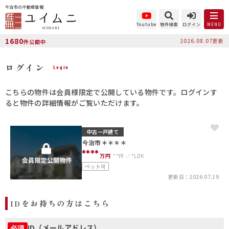
今治市の不動産情報
Youtube
物件検索
ログイン
MENU
1680
2026.08.07更新
件公開中
ログイン
Login
こちらの物件は会員様限定で公開している物件です。ログインす
ると物件の詳細情報がご覧いただけます。
中古一戸建て
今治市＊＊＊＊
****
万円
**坪
*LDK
ペット可
更新日：2026.07.19
IDをお持ちの方はこちら
ID（メールアドレス）
必須