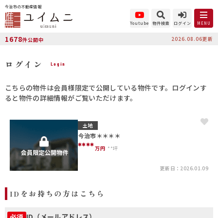
今治市の不動産情報
Youtube
物件検索
ログイン
MENU
1678
2026.08.06更新
件公開中
ログイン
Login
こちらの物件は会員様限定で公開している物件です。ログインす
ると物件の詳細情報がご覧いただけます。
土地
今治市＊＊＊＊
****
万円
**坪
更新日：2026.01.09
IDをお持ちの方はこちら
ID（メールアドレス）
必須