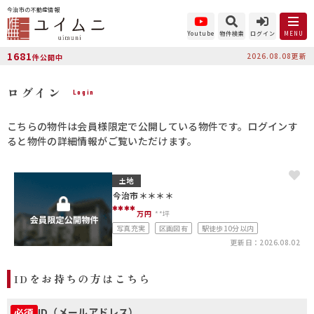
今治市の不動産情報
Youtube
物件検索
ログイン
MENU
1681
2026.08.08更新
件公開中
ログイン
Login
こちらの物件は会員様限定で公開している物件です。ログインす
ると物件の詳細情報がご覧いただけます。
土地
今治市＊＊＊＊
****
万円
**坪
写真充実
区画図有
駅徒歩10分以内
更新日：2026.08.02
IDをお持ちの方はこちら
ID（メールアドレス）
必須