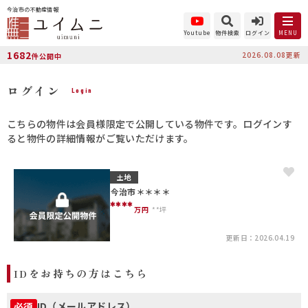
今治市の不動産情報
Youtube
物件検索
ログイン
MENU
1682
2026.08.08更新
件公開中
ログイン
Login
こちらの物件は会員様限定で公開している物件です。ログインす
ると物件の詳細情報がご覧いただけます。
土地
今治市＊＊＊＊
****
万円
**坪
更新日：2026.04.19
IDをお持ちの方はこちら
ID（メールアドレス）
必須