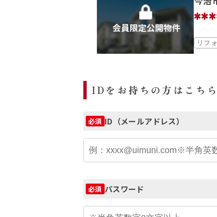
今治
***
リフ
IDをお持ちの方はこち
ID（メールアドレス）
必須
パスワード
必須