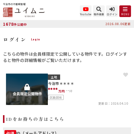
今治市の不動産情報
Youtube
物件検索
ログイン
MENU
1678
2026.08.06更新
件公開中
ログイン
Login
こちらの物件は会員様限定で公開している物件です。ログインす
ると物件の詳細情報がご覧いただけます。
土地
今治市＊＊＊＊
****
万円
**坪
区画図有
更新日：2026.04.10
IDをお持ちの方はこちら
ID（メールアドレス）
必須